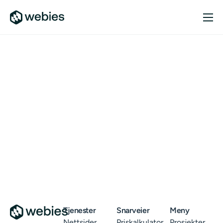
Tjenester
Prosjekter
Om oss
Tjenester
Snarveier
Meny
Nettsider
Priskalkulator
Prosjekter